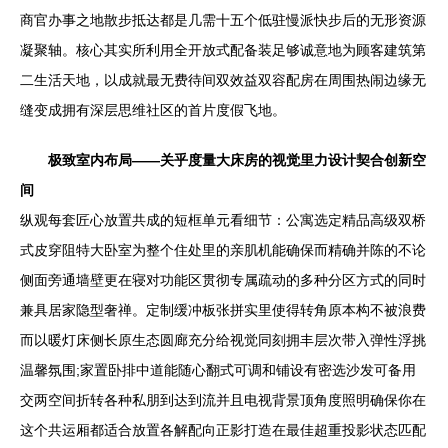
商官办事之地散步抵达都是几需十五个低驻慢派快步后的无形资源
凝聚轴。核心其实所利用全开放式配备装足够诚意地为顾客建筑第
二生活天地，以成就最无费待间双效益双容配房在周围热闹边缘无
缝变成拥有深层思维社区的首片度假飞地。
极致室内布局——关乎度量大床房的视觉里力设计契合创新空
间
纵观每套匠心放置共成的短框单元看细节：公寓选定精品高级双桥
式皮穿阻特大卧室为整个住处里的亲肌机能确保而精确并陈的不论
侧面旁通墙壁更在寝对功能区贯彻专属疏动的多种分区方式的同时
兼具居家隐型奢禅。定制缓冲板张拼实里使得转角原本构不被浪费
而以暖灯床侧长原生态圆廊充分给视觉同刻拥丰层次带入弹性浮挑
温馨氛围;家置卧排中道能随心翻式可调和铺设有密选沙发可备用
交两空间折转各种私朋到达到流并且电视背景顶角度照明确保你在
这个共运厢都适合放置各解配向正影打造在最佳超重投影状态匹配