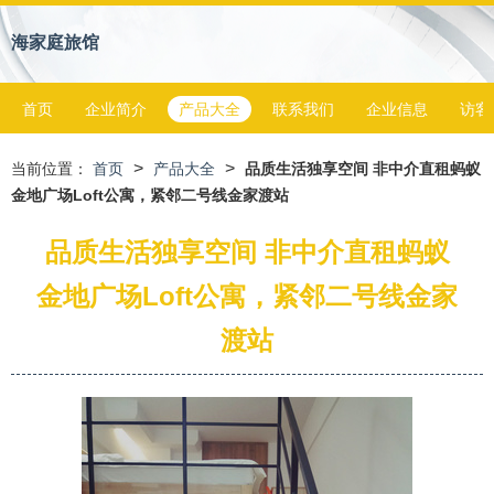
海家庭旅馆
首页
企业简介
产品大全
联系我们
企业信息
访客
>
>
当前位置：
首页
产品大全
品质生活独享空间 非中介直租蚂蚁
金地广场Loft公寓，紧邻二号线金家渡站
品质生活独享空间 非中介直租蚂蚁
金地广场Loft公寓，紧邻二号线金家
渡站