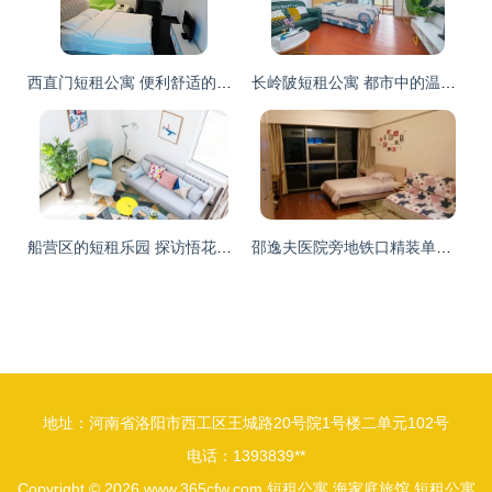
西直门短租公寓 便利舒适的城市绝佳选择
长岭陂短租公寓 都市中的温馨歇脚地
船营区的短租乐园 探访悟花果轰趴馆
邵逸夫医院旁地铁口精装单身公寓 短租便利生活指南
地址：河南省洛阳市西工区王城路20号院1号楼二单元102号
电话：1393839**
Copyright © 2026
www.365cfw.com
短租公寓
海家庭旅馆
短租公寓