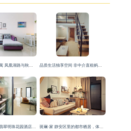
威海假日短租公寓 凤凰湖路与秋实路交叉口分店的完美短租体验
品质生活独享空间 非中介直租蚂蚁金地广场Loft公寓，紧邻二号线金家渡站
深圳南山区田厦翡翠明珠花园酒店式公寓 途家网豪华单房短租体验全解析
斑斓·家 静安区里的都市栖居，体验上海风情短租公寓