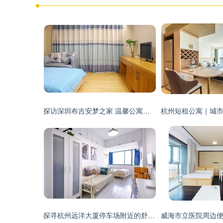
探访深圳布吉安梦之家 温馨公寓大床房的静谧与便捷
探寻杭州远洋大厦停车场附近的舒适短租公寓