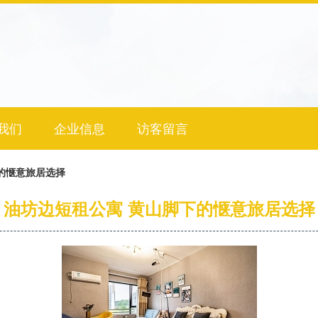
我们
企业信息
访客留言
的惬意旅居选择
油坊边短租公寓 黄山脚下的惬意旅居选择