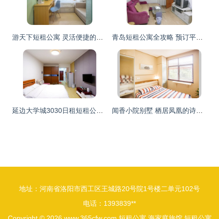
游天下短租公寓 灵活便捷的住宿新选择
青岛短租公寓全攻略 预订平台、价格区间与真实点评解析
延边大学城3030日租短租公寓 便捷灵活的住宿新选择
闻香小院别墅 栖居凤凰的诗意短租公寓
地址：河南省洛阳市西工区王城路20号院1号楼二单元102号
电话：1393839**
Copyright © 2026
www.365cfw.com
短租公寓
海家庭旅馆
短租公寓