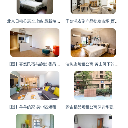
北京日租公寓全攻略 最新短租产品参考信息
千岛湖农副产品批发市场(西南2门)短租公寓 便捷生活与自然风光的完美结合
【图】喜窝民宿与静默 番禺区短租公寓的别样风情
油坊边短租公寓 黄山脚下的惬意旅居选择
【图】羊羊的家 吴中区短租公寓的理想之选
梦舍精品短租公寓深圳华强北店 都市商旅的理想栖居之所